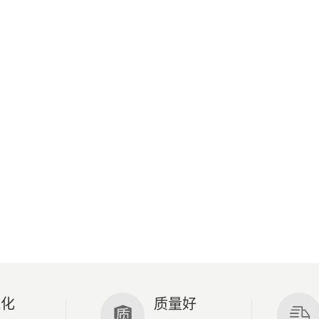
能化
质量好