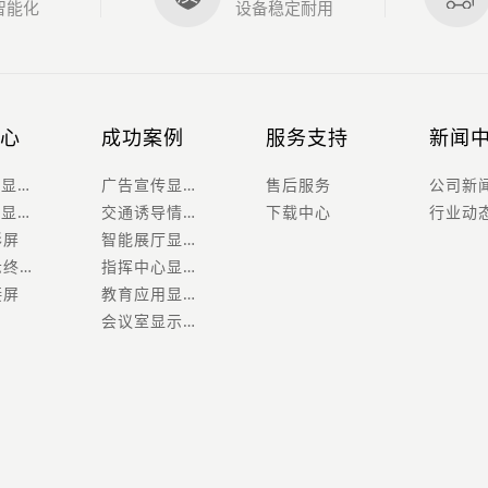
智能化
设备稳定耐用
心
成功案例
服务支持
新闻
室内LED显示屏
广告宣传显示屏案例
售后服务
公司新
户外LED显示屏
交通诱导情报板案例
下载中心
行业动
形屏
智能展厅显示屏案例
智能显示终端会议一体机
指挥中心显示屏案例
接屏
教育应用显示屏案例
会议室显示屏案例