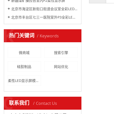
新疆煤矿操控台室内P2柔性显示屏
北京市海淀区新街口街道会议室全彩LED显示屏竣工
北京市丰台区七三一医院室外P3全彩LED显示屏顺利竣工
K
热门关键词
Keywords
微商城
搜索引擎
硅胶制品
网站优化
柔性LED显示屏模组能根据需要拼接弧形屏，圆柱， 曲面等显示屏
C
联系我们
Contact Us