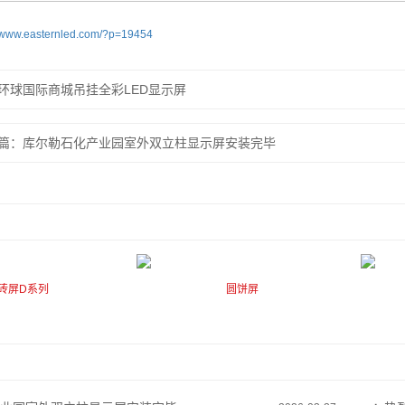
//www.easternled.com/?p=19454
环球国际商城吊挂全彩LED显示屏
篇：库尔勒石化产业园室外双立柱显示屏安装完毕
砖屏D系列
圆饼屏